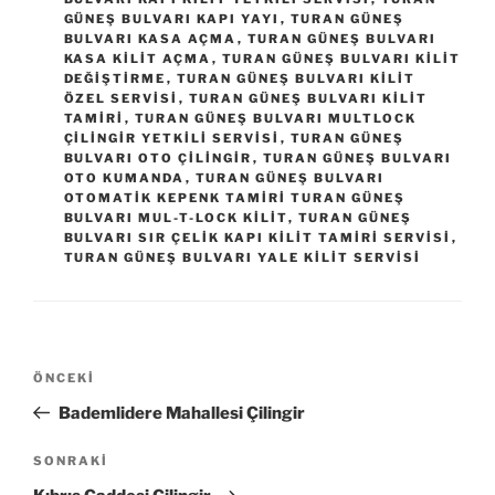
GÜNEŞ BULVARI KAPI YAYI
,
TURAN GÜNEŞ
BULVARI KASA AÇMA
,
TURAN GÜNEŞ BULVARI
KASA KILIT AÇMA
,
TURAN GÜNEŞ BULVARI KILIT
DEĞIŞTIRME
,
TURAN GÜNEŞ BULVARI KILIT
ÖZEL SERVISI
,
TURAN GÜNEŞ BULVARI KILIT
TAMIRI
,
TURAN GÜNEŞ BULVARI MULTLOCK
ÇILINGIR YETKILI SERVISI
,
TURAN GÜNEŞ
BULVARI OTO ÇILINGIR
,
TURAN GÜNEŞ BULVARI
OTO KUMANDA
,
TURAN GÜNEŞ BULVARI
OTOMATIK KEPENK TAMIRI TURAN GÜNEŞ
BULVARI MUL-T-LOCK KILIT
,
TURAN GÜNEŞ
BULVARI SIR ÇELIK KAPI KILIT TAMIRI SERVISI
,
TURAN GÜNEŞ BULVARI YALE KILIT SERVISI
Yazı
Önceki
ÖNCEKI
gezinmesi
Yazı
Bademlidere Mahallesi Çilingir
Sonraki
SONRAKI
Yazı