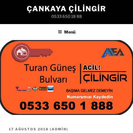
İçeriğe
ÇANKAYA ÇILINGIR
geç
0533 650 18 88
Menü
YAYIM
17 AĞUSTOS 2018
(
ADMIN
)