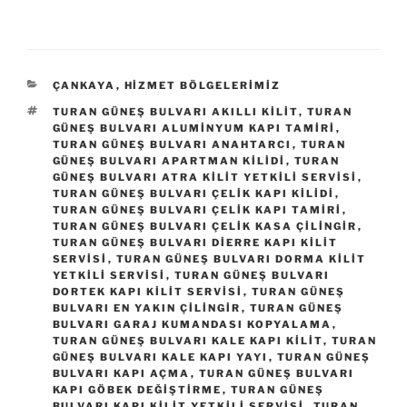
KATEGORILER
ÇANKAYA
,
HIZMET BÖLGELERIMIZ
ETIKETLER
TURAN GÜNEŞ BULVARI AKILLI KILIT
,
TURAN
GÜNEŞ BULVARI ALUMINYUM KAPI TAMIRI
,
TURAN GÜNEŞ BULVARI ANAHTARCI
,
TURAN
GÜNEŞ BULVARI APARTMAN KILIDI
,
TURAN
GÜNEŞ BULVARI ATRA KILIT YETKILI SERVISI
,
TURAN GÜNEŞ BULVARI ÇELIK KAPI KILIDI
,
TURAN GÜNEŞ BULVARI ÇELIK KAPI TAMIRI
,
TURAN GÜNEŞ BULVARI ÇELIK KASA ÇILINGIR
,
TURAN GÜNEŞ BULVARI DIERRE KAPI KILIT
SERVISI
,
TURAN GÜNEŞ BULVARI DORMA KILIT
YETKILI SERVISI
,
TURAN GÜNEŞ BULVARI
DORTEK KAPI KILIT SERVISI
,
TURAN GÜNEŞ
BULVARI EN YAKIN ÇILINGIR
,
TURAN GÜNEŞ
BULVARI GARAJ KUMANDASI KOPYALAMA
,
TURAN GÜNEŞ BULVARI KALE KAPI KILIT
,
TURAN
GÜNEŞ BULVARI KALE KAPI YAYI
,
TURAN GÜNEŞ
BULVARI KAPI AÇMA
,
TURAN GÜNEŞ BULVARI
KAPI GÖBEK DEĞIŞTIRME
,
TURAN GÜNEŞ
BULVARI KAPI KILIT YETKILI SERVISI
,
TURAN