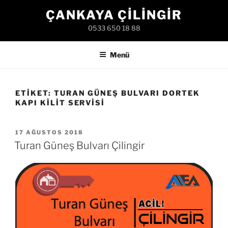
İçeriğe
ÇANKAYA ÇILINGIR
geç
0533 650 18 88
Menü
ETIKET:
TURAN GÜNEŞ BULVARI DORTEK
KAPI KILIT SERVISI
YAYIM
17 AĞUSTOS 2018
TARIHI
Turan Güneş Bulvarı Çilingir