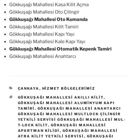
Gökkuşağı Mahallesi Kasa Kilit Açma
Gökkuşağı Mahallesi Oto Çilingir
Gökkuşağı Mahallesi Oto Kumanda
Gökkuşağı Mahallesi Kilit Tamiri
Gökkuşağı Mahallesi Kapı Yayı
Gökkuşağı Mahallesi Kale Kapı Yayı
Gökkuşağı Mahallesi Otomatik Kepenk Tamiri
Gökkuşağı Mahallesi Anahtarcı
KATEGORILER
ÇANKAYA
,
HIZMET BÖLGELERIMIZ
ETIKETLER
GÖKKUŞAĞI MAHALLESI AKILLI KILIT
,
GÖKKUŞAĞI MAHALLESI ALUMINYUM KAPI
TAMIRI
,
GÖKKUŞAĞI MAHALLESI ANAHTARCI
GÖKKUŞAĞI MAHALLESI MULTLOCK ÇILINGIR
YETKILI SERVISI GÖKKUŞAĞI MAHALLESI MUL-
T-LOCK KILIT
,
GÖKKUŞAĞI MAHALLESI
APARTMAN KILIDI
,
GÖKKUŞAĞI MAHALLESI
ATRA KILIT YETKILI SERVISI
,
GÖKKUŞAĞI