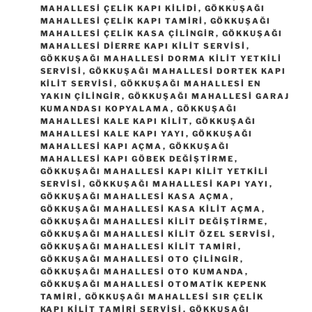
MAHALLESI ÇELIK KAPI KILIDI
,
GÖKKUŞAĞI
MAHALLESI ÇELIK KAPI TAMIRI
,
GÖKKUŞAĞI
MAHALLESI ÇELIK KASA ÇILINGIR
,
GÖKKUŞAĞI
MAHALLESI DIERRE KAPI KILIT SERVISI
,
GÖKKUŞAĞI MAHALLESI DORMA KILIT YETKILI
SERVISI
,
GÖKKUŞAĞI MAHALLESI DORTEK KAPI
KILIT SERVISI
,
GÖKKUŞAĞI MAHALLESI EN
YAKIN ÇILINGIR
,
GÖKKUŞAĞI MAHALLESI GARAJ
KUMANDASI KOPYALAMA
,
GÖKKUŞAĞI
MAHALLESI KALE KAPI KILIT
,
GÖKKUŞAĞI
MAHALLESI KALE KAPI YAYI
,
GÖKKUŞAĞI
MAHALLESI KAPI AÇMA
,
GÖKKUŞAĞI
MAHALLESI KAPI GÖBEK DEĞIŞTIRME
,
GÖKKUŞAĞI MAHALLESI KAPI KILIT YETKILI
SERVISI
,
GÖKKUŞAĞI MAHALLESI KAPI YAYI
,
GÖKKUŞAĞI MAHALLESI KASA AÇMA
,
GÖKKUŞAĞI MAHALLESI KASA KILIT AÇMA
,
GÖKKUŞAĞI MAHALLESI KILIT DEĞIŞTIRME
,
GÖKKUŞAĞI MAHALLESI KILIT ÖZEL SERVISI
,
GÖKKUŞAĞI MAHALLESI KILIT TAMIRI
,
GÖKKUŞAĞI MAHALLESI OTO ÇILINGIR
,
GÖKKUŞAĞI MAHALLESI OTO KUMANDA
,
GÖKKUŞAĞI MAHALLESI OTOMATIK KEPENK
TAMIRI
,
GÖKKUŞAĞI MAHALLESI SIR ÇELIK
KAPI KILIT TAMIRI SERVISI
,
GÖKKUŞAĞI