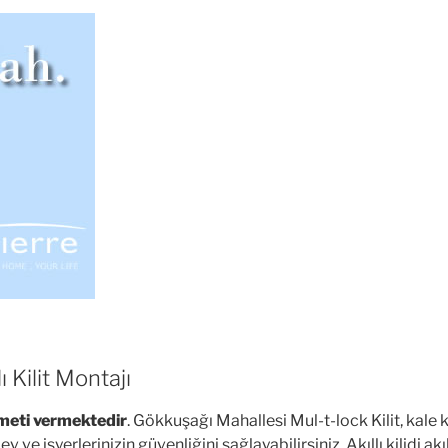
 Kilit Montajı
zmeti vermektedir
. Gökkuşağı Mahallesi Mul-t-lock Kilit, kale kili
 ev ve işyerlerinizin güvenliğini sağlayabilirsiniz. Akıllı kilidi ak