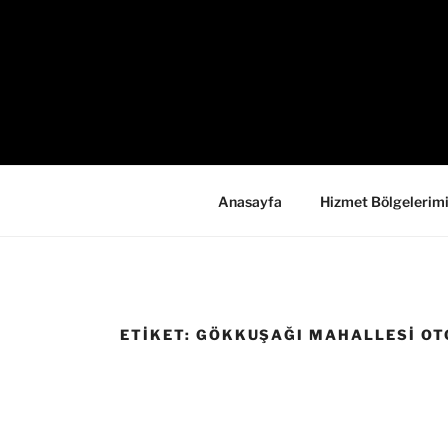
İçeriğe
geç
Anasayfa
Hizmet Bölgelerim
ETIKET:
GÖKKUŞAĞI MAHALLESI OT