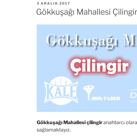
YAYIM
3 ARALIK 2017
TARIHI
Gökkuşağı Mahallesi Çilingi
Gökkuşağı Mahallesi çilingir
anahtarcı olarak
sağlamaktayız.