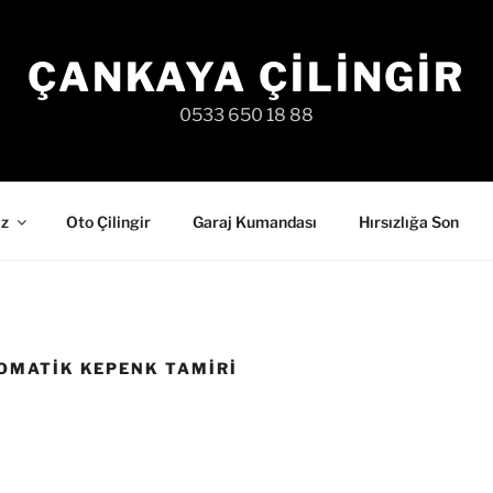
ÇANKAYA ÇILINGIR
0533 650 18 88
iz
Oto Çilingir
Garaj Kumandası
Hırsızlığa Son
OMATIK KEPENK TAMIRI