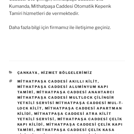
Kumanda, Mithatpaşa Caddesi Otomatik Kepenk
Tamiri hizmetleri de vermektedir.
Daha fazla bilgi için firmamız ile iletişime geçiniz.
KATEGORILER
ÇANKAYA
,
HIZMET BÖLGELERIMIZ
ETIKETLER
MITHATPAŞA CADDESI AKILLI KILIT
,
MITHATPAŞA CADDESI ALUMINYUM KAPI
TAMIRI
,
MITHATPAŞA CADDESI ANAHTARCI
MITHATPAŞA CADDESI MULTLOCK ÇILINGIR
YETKILI SERVISI MITHATPAŞA CADDESI MUL-T-
LOCK KILIT
,
MITHATPAŞA CADDESI APARTMAN
KILIDI
,
MITHATPAŞA CADDESI ATRA KILIT
YETKILI SERVISI
,
MITHATPAŞA CADDESI ÇELIK
KAPI KILIDI
,
MITHATPAŞA CADDESI ÇELIK KAPI
TAMIRI
,
MITHATPAŞA CADDESI ÇELIK KASA