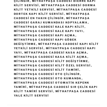
ÇILINGIR
,
MITHATPAŞA CADDESI DIERRE KAPI
KILIT SERVISI
,
MITHATPAŞA CADDESI DORMA
KILIT YETKILI SERVISI
,
MITHATPAŞA CADDESI
DORTEK KAPI KILIT SERVISI
,
MITHATPAŞA
CADDESI EN YAKIN ÇILINGIR
,
MITHATPAŞA
CADDESI GARAJ KUMANDASI KOPYALAMA
,
MITHATPAŞA CADDESI KALE KAPI KILIT
,
MITHATPAŞA CADDESI KALE KAPI YAYI
,
MITHATPAŞA CADDESI KAPI AÇMA
,
MITHATPAŞA CADDESI KAPI GÖBEK
DEĞIŞTIRME
,
MITHATPAŞA CADDESI KAPI KILIT
YETKILI SERVISI
,
MITHATPAŞA CADDESI KAPI
YAYI
,
MITHATPAŞA CADDESI KASA AÇMA
,
MITHATPAŞA CADDESI KASA KILIT AÇMA
,
MITHATPAŞA CADDESI KILIT DEĞIŞTIRME
,
MITHATPAŞA CADDESI KILIT ÖZEL SERVISI
,
MITHATPAŞA CADDESI KILIT TAMIRI
,
MITHATPAŞA CADDESI OTO ÇILINGIR
,
MITHATPAŞA CADDESI OTO KUMANDA
,
MITHATPAŞA CADDESI OTOMATIK KEPENK
TAMIRI
,
MITHATPAŞA CADDESI SIR ÇELIK KAPI
KILIT TAMIRI SERVISI
,
MITHATPAŞA CADDESI
YALE KILIT SERVISI