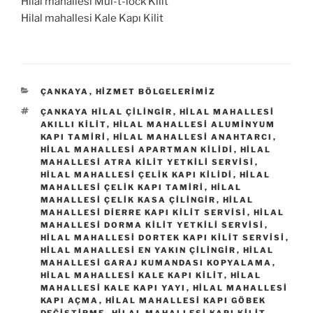
Hilal mahallesi Mul-t-lock Kilit
Hilal mahallesi Kale Kapı Kilit
KATEGORILER
ÇANKAYA
,
HIZMET BÖLGELERIMIZ
ETIKETLER
ÇANKAYA HILAL ÇILINGIR
,
HILAL MAHALLESI
AKILLI KILIT
,
HILAL MAHALLESI ALUMINYUM
KAPI TAMIRI
,
HILAL MAHALLESI ANAHTARCI
,
HILAL MAHALLESI APARTMAN KILIDI
,
HILAL
MAHALLESI ATRA KILIT YETKILI SERVISI
,
HILAL MAHALLESI ÇELIK KAPI KILIDI
,
HILAL
MAHALLESI ÇELIK KAPI TAMIRI
,
HILAL
MAHALLESI ÇELIK KASA ÇILINGIR
,
HILAL
MAHALLESI DIERRE KAPI KILIT SERVISI
,
HILAL
MAHALLESI DORMA KILIT YETKILI SERVISI
,
HILAL MAHALLESI DORTEK KAPI KILIT SERVISI
,
HILAL MAHALLESI EN YAKIN ÇILINGIR
,
HILAL
MAHALLESI GARAJ KUMANDASI KOPYALAMA
,
HILAL MAHALLESI KALE KAPI KILIT
,
HILAL
MAHALLESI KALE KAPI YAYI
,
HILAL MAHALLESI
KAPI AÇMA
,
HILAL MAHALLESI KAPI GÖBEK
DEĞIŞTIRME
,
HILAL MAHALLESI KAPI KILIT