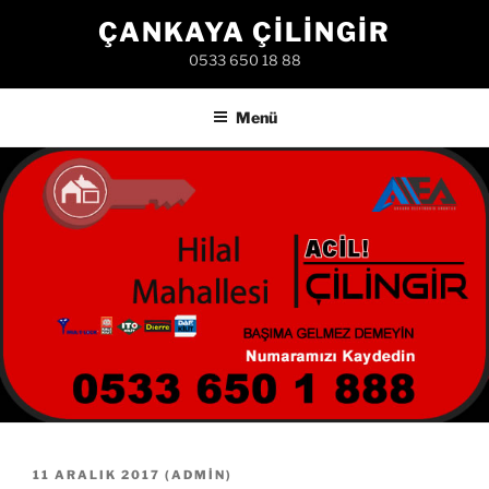
İçeriğe
ÇANKAYA ÇILINGIR
geç
0533 650 18 88
Menü
YAYIM
11 ARALIK 2017
(
ADMIN
)