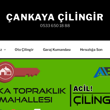
ÇANKAYA ÇILINGIR
0533 650 18 88
iz
Oto Çilingir
Garaj Kumandası
Hırsızlığa Son