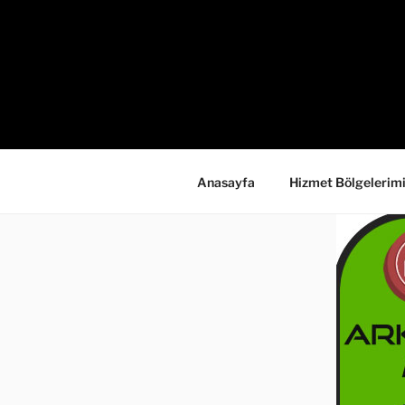
İçeriğe
geç
Anasayfa
Hizmet Bölgelerim