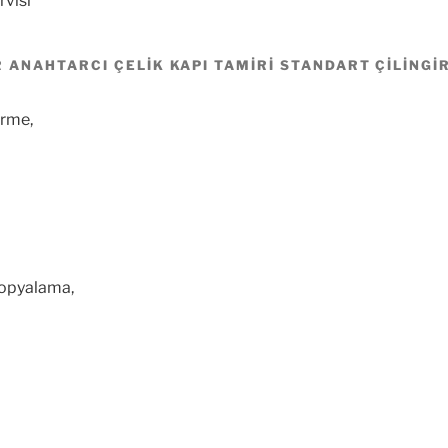
rvisi
 ANAHTARCI ÇELIK KAPI TAMIRI STANDART ÇILINGI
irme,
Kopyalama,