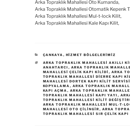
Arka Topraklık Mahallesi Oto Kumanda,
Arka Topraklık Mahallesi Otomatik Kepenk T
Arka Topraklık Mahallesi Mul-t-lock Kilit,
Arka Topraklık Mahallesi Kale Kapı Kilit,
KATEGORILER
ÇANKAYA
,
HIZMET BÖLGELERIMIZ
ETIKETLER
ARKA TOPRAKLIK MAHALLESI AKILLI KI
ANAHTARCI
,
ARKA TOPRAKLIK MAHALLE
MAHALLESI ÇELIK KAPI KILIDI
,
ARKA TO
TOPRAKLIK MAHALLESI DIERRE KAPI KI
MAHALLESI DORTEK KAPI KILIT SERVIS
KOPYALAMA
,
ARKA TOPRAKLIK MAHALLE
KAPI AÇMA
,
ARKA TOPRAKLIK MAHALLES
TOPRAKLIK MAHALLESI KAPI YAYI
,
ARK
TOPRAKLIK MAHALLESI KILIT DEĞIŞTI
ARKA TOPRAKLIK MAHALLESI MUL-T-LO
MAHALLESI OTO ÇILINGIR
,
ARKA TOPRA
TOPRAKLIK MAHALLESI SIR ÇELIK KAPI 