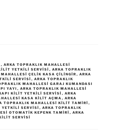
I
,
ARKA TOPRAKLIK MAHALLESI
LIT YETKILI SERVISI
,
ARKA TOPRAKLIK
MAHALLESI ÇELIK KASA ÇILINGIR
,
ARKA
KILI SERVISI
,
ARKA TOPRAKLIK
OPRAKLIK MAHALLESI GARAJ KUMANDASI
PI YAYI
,
ARKA TOPRAKLIK MAHALLESI
API KILIT YETKILI SERVISI
,
ARKA
HALLESI KASA KILIT AÇMA
,
ARKA
A TOPRAKLIK MAHALLESI KILIT TAMIRI
,
 YETKILI SERVISI
,
ARKA TOPRAKLIK
ESI OTOMATIK KEPENK TAMIRI
,
ARKA
ILIT SERVISI