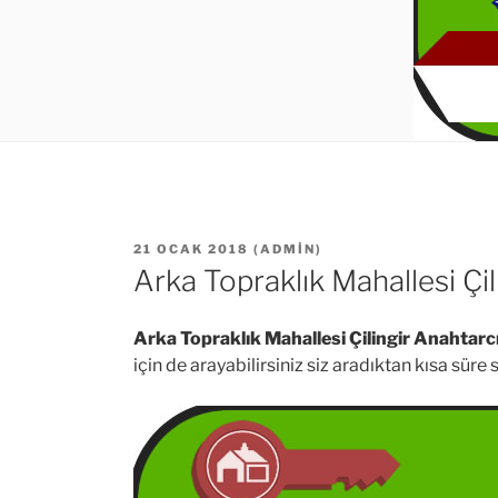
YAYIM
21 OCAK 2018
(
ADMIN
)
TARIHI
Arka Topraklık Mahallesi Çil
Arka Topraklık Mahallesi Çilingir Anahtarc
için de arayabilirsiniz siz aradıktan kısa sür