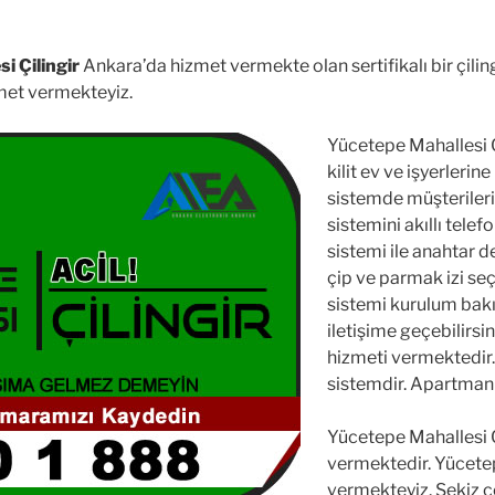
i Çilingir
Ankara’da hizmet vermekte olan sertifikalı bir çilingir 
zmet vermekteyiz.
Yücetepe Mahallesi Çil
kilit ev ve işyerlerin
sistemde müşterilerim
sistemini akıllı telefo
sistemi ile anahtar de
çip ve parmak izi seçen
sistemi kurulum bakı
iletişime geçebilirsi
hizmeti vermektedir. 
sistemdir. Apartman ki
Yücetepe Mahallesi Ç
vermektedir. Yücete
vermekteyiz. Sekiz ç