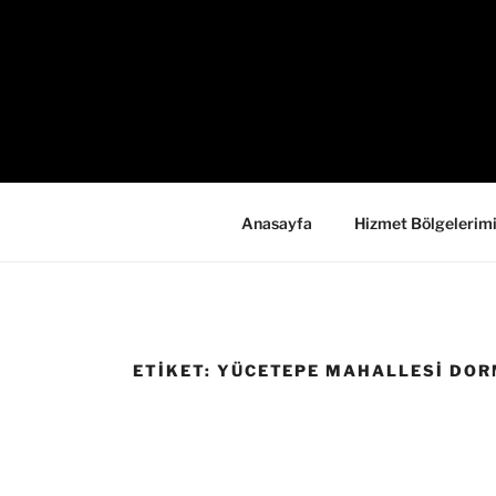
İçeriğe
geç
Anasayfa
Hizmet Bölgelerim
ETIKET:
YÜCETEPE MAHALLESI DORM