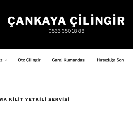
ÇANKAYA ÇILINGIR
0533 650 18 88
iz
Oto Çilingir
Garaj Kumandası
Hırsızlığa Son
A KILIT YETKILI SERVISI