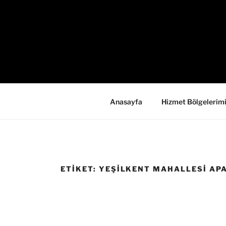
İçeriğe
geç
Anasayfa
Hizmet Bölgelerim
ETIKET:
YEŞILKENT MAHALLESI APA