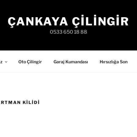
ÇANKAYA ÇILINGIR
0533 650 18 88
iz
Oto Çilingir
Garaj Kumandası
Hırsızlığa Son
RTMAN KILIDI