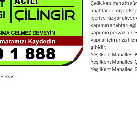
Çelik kapımın altı sü
anahtar açmıyor, kap
içeriye rüzgar alıyor
kapımın anahtarı eğild
kapımın pervazları es
kapılar için arıza hi
gibidir;
Yeşilkent Mahallesi Ka
Yeşilkent Mahallesi Ç
Yeşilkent Mahallesi Sı
 Servisi