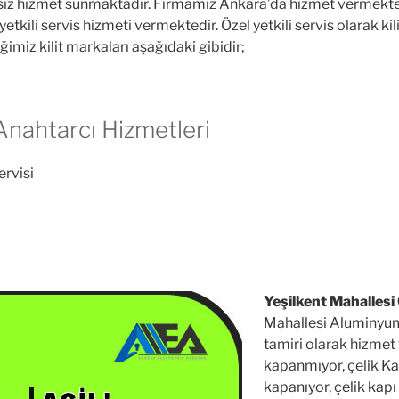
ntisiz hizmet sunmaktadır. Firmamız Ankara’da hizmet vermek
yetkili servis hizmeti vermektedir. Özel yetkili servis olarak k
ğimiz kilit markaları aşağıdaki gibidir;
 Anahtarcı Hizmetleri
ervisi
i
Yeşilkent Mahallesi 
Mahallesi Aluminyum 
tamiri olarak hizmet
kapanmıyor, çelik Kap
kapanıyor, çelik kapı 