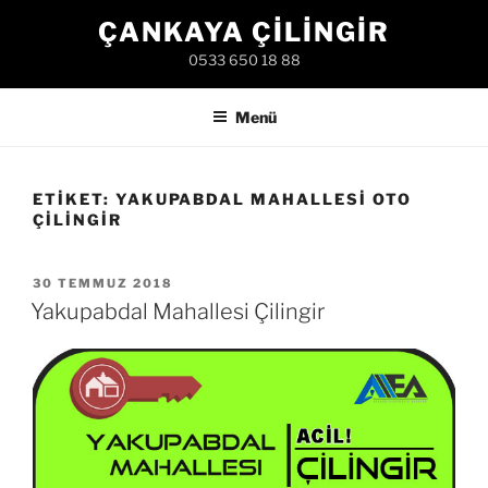
İçeriğe
ÇANKAYA ÇILINGIR
geç
0533 650 18 88
Menü
ETIKET:
YAKUPABDAL MAHALLESI OTO
ÇILINGIR
YAYIM
30 TEMMUZ 2018
TARIHI
Yakupabdal Mahallesi Çilingir