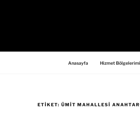
İçeriğe
geç
Anasayfa
Hizmet Bölgelerim
ETIKET:
ÜMIT MAHALLESI ANAHTAR