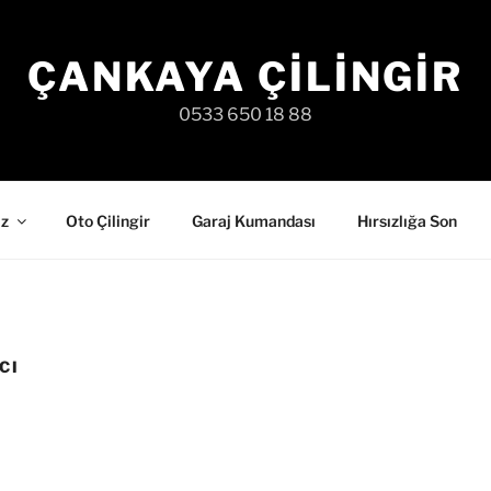
ÇANKAYA ÇILINGIR
0533 650 18 88
iz
Oto Çilingir
Garaj Kumandası
Hırsızlığa Son
CI