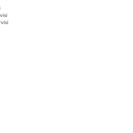
i
visi
rvisi