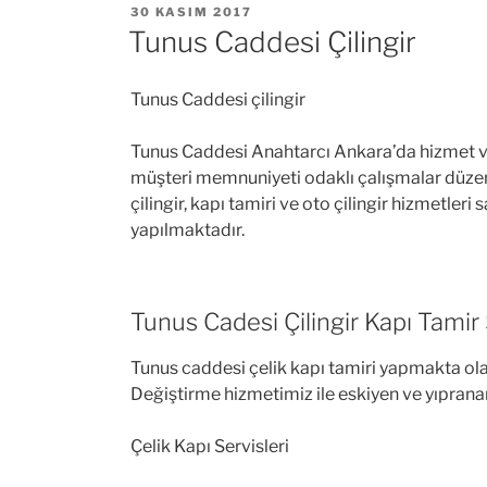
YAYIM
30 KASIM 2017
TARIHI
Tunus Caddesi Çilingir
Tunus Caddesi çilingir
Tunus Caddesi Anahtarcı Ankara’da hizmet ver
müşteri memnuniyeti odaklı çalışmalar düzen
çilingir, kapı tamiri ve oto çilingir hizmetler
yapılmaktadır.
Tunus Cadesi Çilingir Kapı Tamir 
Tunus caddesi çelik kapı tamiri yapmakta olan 
Değiştirme hizmetimiz ile eskiyen ve yıpranan ki
Çelik Kapı Servisleri