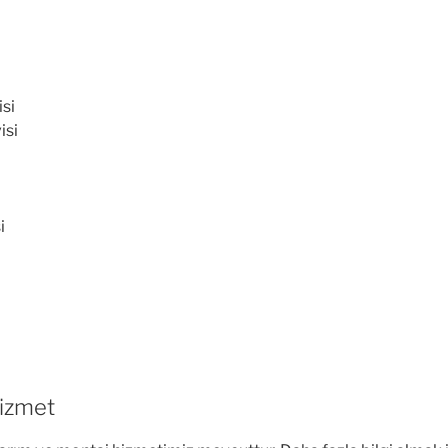
isi
isi
i
Hizmet