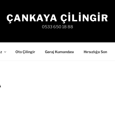
ÇANKAYA ÇILINGIR
0533 650 18 88
iz
Oto Çilingir
Garaj Kumandası
Hırsızlığa Son
A