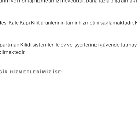
ım ve montaj hizmetimiz mevcuttur. Daha fazla bilgi almak için
si Kale Kapı Kilit ürünlerinin tamir hizmetini sağlamaktadır. K
artman Kilidi sistemler ile ev ve işyerlerinizi güvende tutmaya 
bilmektedir.
GIR HIZMETLERIMIZ ISE;