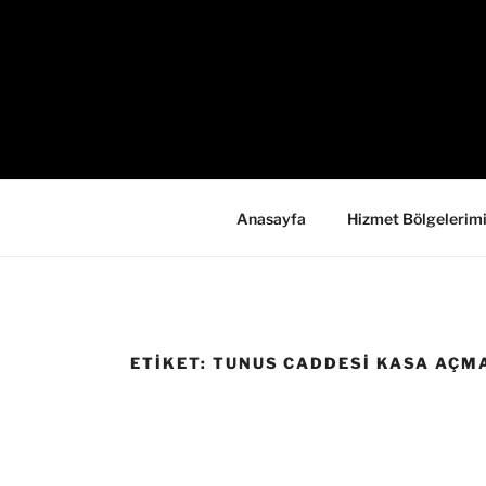
İçeriğe
geç
Anasayfa
Hizmet Bölgelerim
ETIKET:
TUNUS CADDESI KASA AÇM