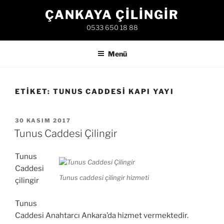
İçeriğe
ÇANKAYA ÇILINGIR
geç
0533 650 18 88
Menü
ETIKET:
TUNUS CADDESI KAPI YAYI
YAYIM
30 KASIM 2017
TARIHI
Tunus Caddesi Çilingir
Tunus
Caddesi
Tunus caddesi çilingir hizmeti
çilingir
Tunus
Caddesi Anahtarcı Ankara’da hizmet vermektedir.