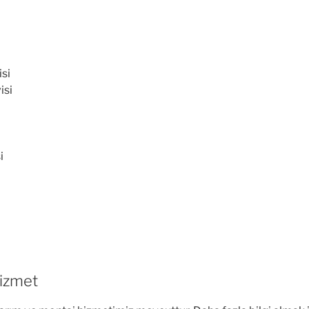
isi
isi
i
Hizmet