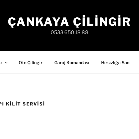
ÇANKAYA ÇILINGIR
0533 650 18 88
iz
Oto Çilingir
Garaj Kumandası
Hırsızlığa Son
I KILIT SERVISI