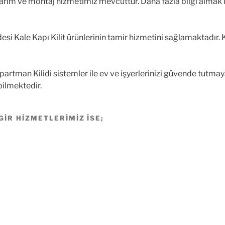
ım ve montaj hizmetimiz mevcuttur. Daha fazla bilgi almak için
si Kale Kapı Kilit ürünlerinin tamir hizmetini sağlamaktadır. K
artman Kilidi sistemler ile ev ve işyerlerinizi güvende tutmaya 
bilmektedir.
GIR HIZMETLERIMIZ ISE;