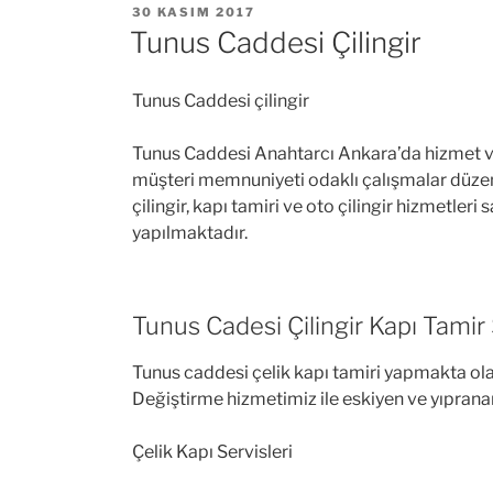
YAYIM
30 KASIM 2017
TARIHI
Tunus Caddesi Çilingir
Tunus Caddesi çilingir
Tunus Caddesi Anahtarcı Ankara’da hizmet ver
müşteri memnuniyeti odaklı çalışmalar düzen
çilingir, kapı tamiri ve oto çilingir hizmetler
yapılmaktadır.
Tunus Cadesi Çilingir Kapı Tamir 
Tunus caddesi çelik kapı tamiri yapmakta olan 
Değiştirme hizmetimiz ile eskiyen ve yıpranan ki
Çelik Kapı Servisleri