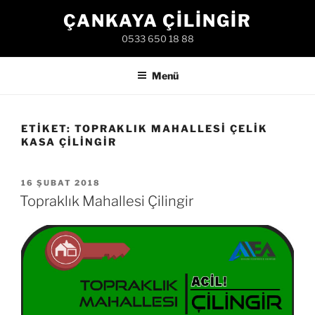
İçeriğe
ÇANKAYA ÇILINGIR
geç
0533 650 18 88
Menü
ETIKET:
TOPRAKLIK MAHALLESI ÇELIK
KASA ÇILINGIR
YAYIM
16 ŞUBAT 2018
TARIHI
Topraklık Mahallesi Çilingir