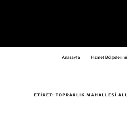
İçeriğe
geç
Anasayfa
Hizmet Bölgelerim
ETIKET:
TOPRAKLIK MAHALLESI AL