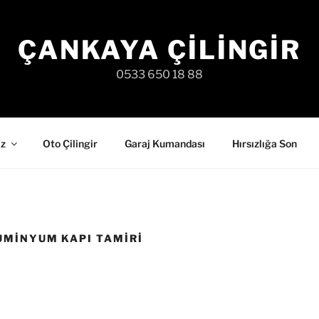
ÇANKAYA ÇILINGIR
0533 650 18 88
iz
Oto Çilingir
Garaj Kumandası
Hırsızlığa Son
UMINYUM KAPI TAMIRI