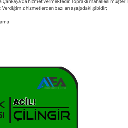
 Çankaya’da hizmet vermektedir. Topraklı mahallesi müşteriler
 Verdiğimiz hizmetlerden bazıları aşağıdaki gibidir;
lama