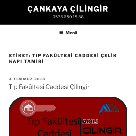
İçeriğe
ÇANKAYA ÇILINGIR
geç
0533 650 18 88
Menü
ETIKET:
TIP FAKÜLTESI CADDESI ÇELIK
KAPI TAMIRI
YAYIM
4 TEMMUZ 2018
TARIHI
Tıp Fakültesi Caddesi Çilingir