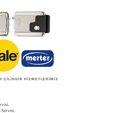
R ÇILINGIR HIZMETLERIMIZ
rvisi,
 Servisi,