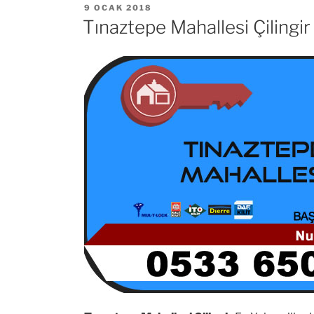
YAYIM
9 OCAK 2018
TARIHI
Tınaztepe Mahallesi Çilingir