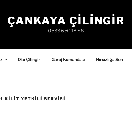
ÇANKAYA ÇILINGIR
0533 650 18 88
iz
Oto Çilingir
Garaj Kumandası
Hırsızlığa Son
 KILIT YETKILI SERVISI