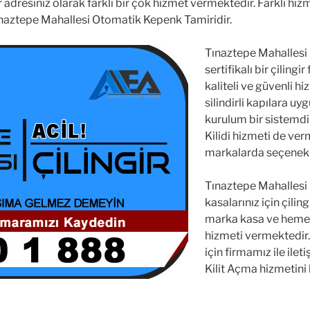
r adresiniz olarak farklı bir çok hizmet vermektedir. Farklı hi
naztepe Mahallesi Otomatik Kepenk Tamiridir.
Tınaztepe Mahallesi A
sertifikalı bir çilingir
kaliteli ve güvenli hi
silindirli kapılara u
kurulum bir sistemdi
Kilidi hizmeti de ver
markalarda seçenekl
Tınaztepe Mahallesi Ç
kasalarınız için çili
marka kasa ve hemen 
hizmeti vermektedir
için firmamız ile ile
Kilit Açma hizmetini 