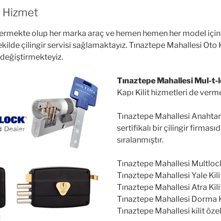
4 Hizmet
vermekte olup her marka araç ve hemen hemen her model için çi
şekilde çilingir servisi sağlamaktayız. Tınaztepe Mahallesi O
 değiştirmekteyiz.
Tınaztepe Mahallesi Mul-t-lo
Kapı Kilit hizmetleri de verm
Tınaztepe Mahallesi Anahtarc
sertifikalı bir çilingir firması
sıralanmıştır.
Tınaztepe Mahallesi Multlock Ç
Tınaztepe Mahallesi Yale Kilit
Tınaztepe Mahallesi Atra Kilit 
Tınaztepe Mahallesi Dorma Kil
Tınaztepe Mahallesi kilit özel