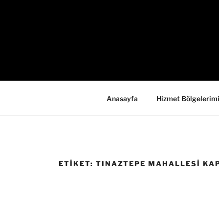
İçeriğe
geç
Anasayfa
Hizmet Bölgelerim
ETIKET:
TINAZTEPE MAHALLESI KAPI