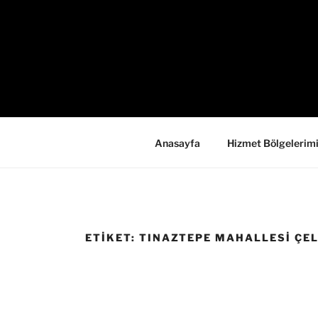
İçeriğe
geç
Anasayfa
Hizmet Bölgelerim
ETIKET:
TINAZTEPE MAHALLESI ÇELI