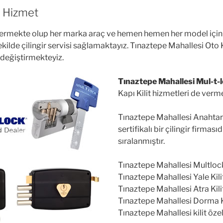
4 Hizmet
vermekte olup her marka araç ve hemen hemen her model için çi
şekilde çilingir servisi sağlamaktayız. Tınaztepe Mahallesi O
 değiştirmekteyiz.
Tınaztepe Mahallesi Mul-t-lo
Kapı Kilit hizmetleri de verm
Tınaztepe Mahallesi Anahtarc
sertifikalı bir çilingir firması
sıralanmıştır.
Tınaztepe Mahallesi Multlock Ç
Tınaztepe Mahallesi Yale Kilit
Tınaztepe Mahallesi Atra Kilit 
Tınaztepe Mahallesi Dorma Kil
Tınaztepe Mahallesi kilit özel