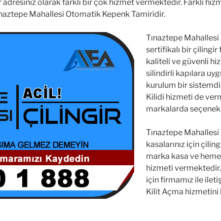
r adresiniz olarak farklı bir çok hizmet vermektedir. Farklı hi
naztepe Mahallesi Otomatik Kepenk Tamiridir.
Tınaztepe Mahallesi A
sertifikalı bir çilingir
kaliteli ve güvenli hi
silindirli kapılara u
kurulum bir sistemdi
Kilidi hizmeti de ver
markalarda seçenekl
Tınaztepe Mahallesi Ç
kasalarınız için çili
marka kasa ve hemen 
hizmeti vermektedir
için firmamız ile ile
Kilit Açma hizmetini 