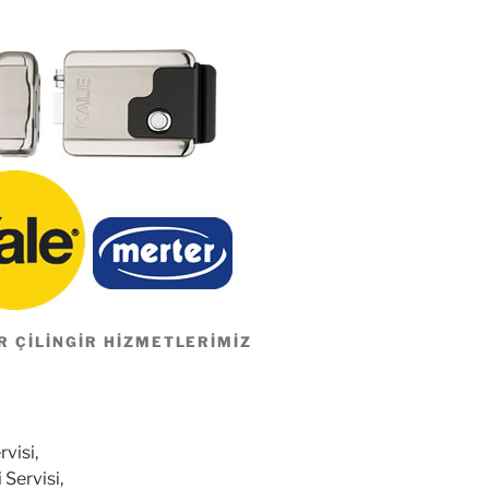
R ÇILINGIR HIZMETLERIMIZ
rvisi,
 Servisi,