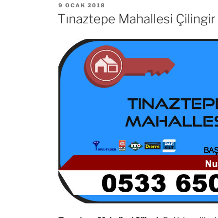
YAYIM
9 OCAK 2018
TARIHI
Tınaztepe Mahallesi Çilingir