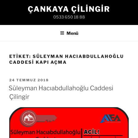
İçeriğe
ÇANKAYA ÇILINGIR
geç
0533 650 18 88
Menü
ETIKET:
SÜLEYMAN HACIABDULLAHOĞLU
CADDESI KAPI AÇMA
YAYIM
24 TEMMUZ 2018
TARIHI
Süleyman Hacıabdullahoğlu Caddesi
Çilingir