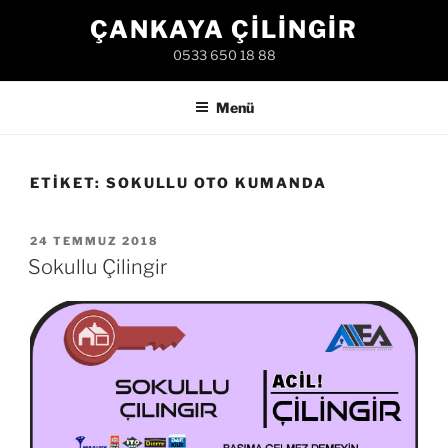
İçeriğe
ÇANKAYA ÇILINGIR
geç
0533 650 18 88
Menü
ETIKET:
SOKULLU OTO KUMANDA
YAYIM
24 TEMMUZ 2018
TARIHI
Sokullu Çilingir