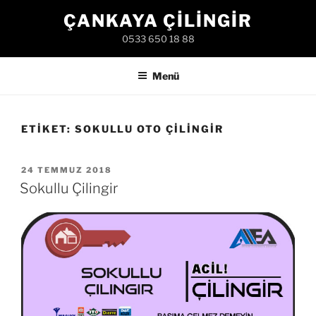
İçeriğe
ÇANKAYA ÇILINGIR
geç
0533 650 18 88
Menü
ETIKET:
SOKULLU OTO ÇILINGIR
YAYIM
24 TEMMUZ 2018
TARIHI
Sokullu Çilingir