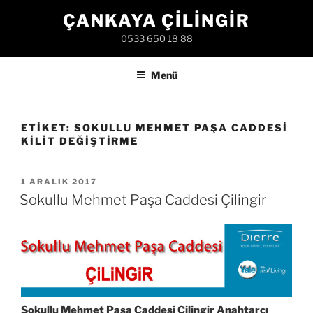
İçeriğe
ÇANKAYA ÇILINGIR
geç
0533 650 18 88
Menü
ETIKET:
SOKULLU MEHMET PAŞA CADDESI
KILIT DEĞIŞTIRME
YAYIM
1 ARALIK 2017
TARIHI
Sokullu Mehmet Paşa Caddesi Çilingir
Sokullu Mehmet Paşa Caddesi Çilingir Anahtarcı