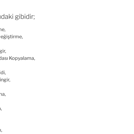
daki gibidir;
me,
eğiştirme,
ir,
dası Kopyalama,
di,
ngir,
ma,
,
,