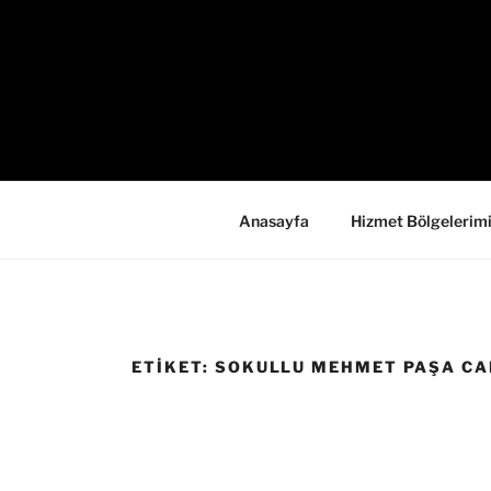
İçeriğe
geç
Anasayfa
Hizmet Bölgelerim
ETIKET:
SOKULLU MEHMET PAŞA CA