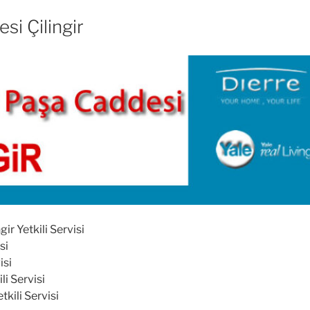
i Çilingir
r Yetkili Servisi
si
isi
i Servisi
kili Servisi