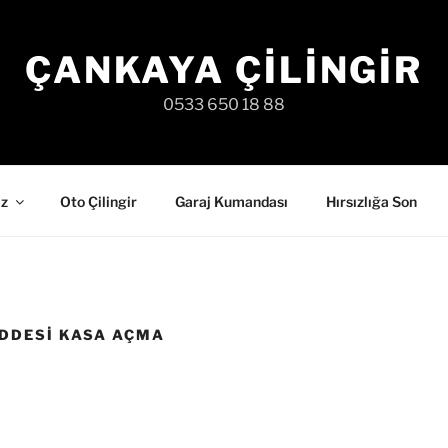
ÇANKAYA ÇILINGIR
0533 650 18 88
iz
Oto Çilingir
Garaj Kumandası
Hırsızlığa Son
DDESI KASA AÇMA