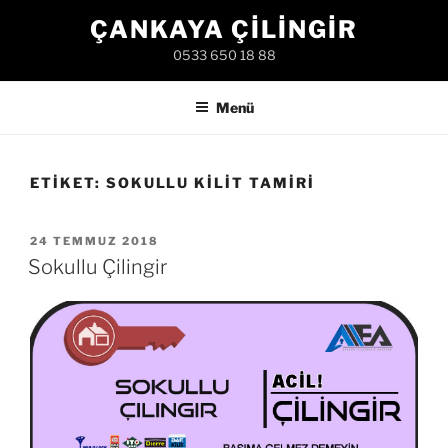
İçeriğe
ÇANKAYA ÇILINGIR
geç
0533 650 18 88
Menü
ETIKET:
SOKULLU KILIT TAMIRI
YAYIM
24 TEMMUZ 2018
TARIHI
Sokullu Çilingir