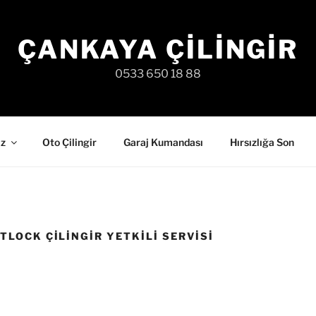
ÇANKAYA ÇILINGIR
0533 650 18 88
iz
Oto Çilingir
Garaj Kumandası
Hırsızlığa Son
LOCK ÇILINGIR YETKILI SERVISI