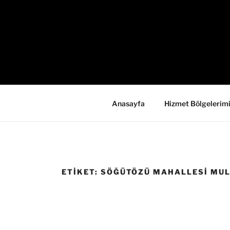
İçeriğe
geç
Anasayfa
Hizmet Bölgelerim
ETIKET:
SÖĞÜTÖZÜ MAHALLESI MULT