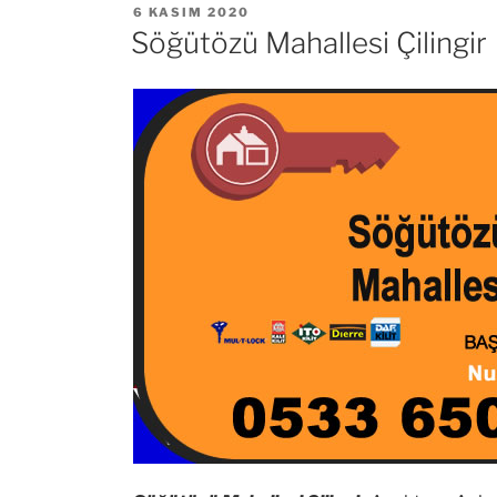
YAYIM
6 KASIM 2020
TARIHI
Söğütözü Mahallesi Çilingir