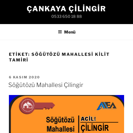
İçeriğe
ÇANKAYA ÇILINGIR
geç
0533 650 18 88
Menü
ETIKET:
SÖĞÜTÖZÜ MAHALLESI KILIT
TAMIRI
YAYIM
6 KASIM 2020
TARIHI
Söğütözü Mahallesi Çilingir