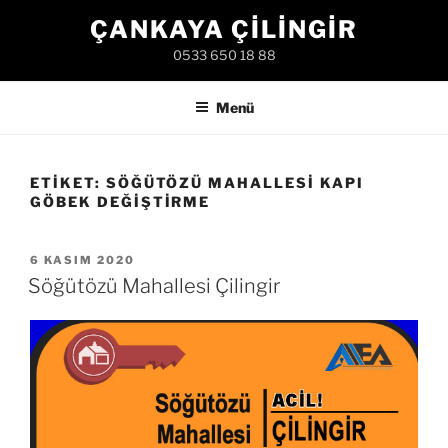
İçeriğe
ÇANKAYA ÇILINGIR
geç
0533 650 18 88
Menü
ETIKET:
SÖĞÜTÖZÜ MAHALLESI KAPI
GÖBEK DEĞIŞTIRME
YAYIM
6 KASIM 2020
TARIHI
Söğütözü Mahallesi Çilingir