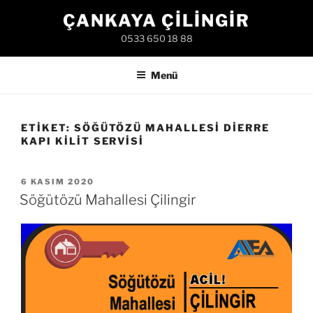
İçeriğe
ÇANKAYA ÇILINGIR
geç
0533 650 18 88
Menü
ETIKET:
SÖĞÜTÖZÜ MAHALLESI DIERRE
KAPI KILIT SERVISI
YAYIM
6 KASIM 2020
TARIHI
Söğütözü Mahallesi Çilingir