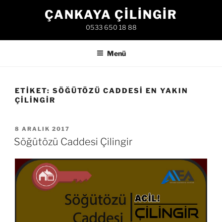
İçeriğe
ÇANKAYA ÇILINGIR
geç
0533 650 18 88
Menü
ETIKET:
SÖĞÜTÖZÜ CADDESI EN YAKIN
ÇILINGIR
YAYIM
8 ARALIK 2017
TARIHI
Söğütözü Caddesi Çilingir