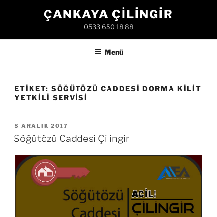
İçeriğe
ÇANKAYA ÇILINGIR
geç
0533 650 18 88
Menü
ETIKET:
SÖĞÜTÖZÜ CADDESI DORMA KILIT
YETKILI SERVISI
YAYIM
8 ARALIK 2017
TARIHI
Söğütözü Caddesi Çilingir