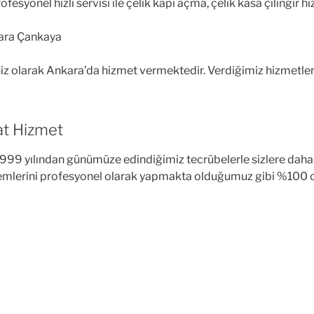
fesyonel hızlı servisi ile çelik kapı açma, çelik kasa çilingir 
iz olarak Ankara’da hizmet vermektedir. Verdiğimiz hizmetlerd
at Hizmet
1999 yılından günümüze edindiğimiz tecrübelerle sizlere dah
emlerini profesyonel olarak yapmakta olduğumuz gibi %100 orji