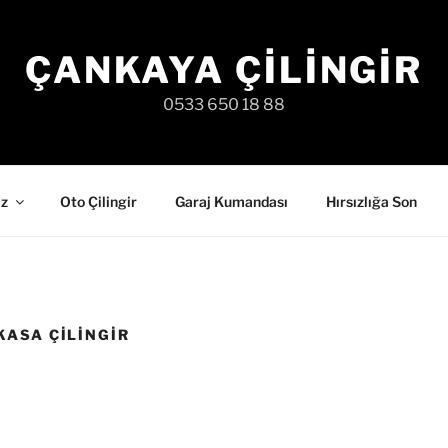
ÇANKAYA ÇILINGIR
0533 650 18 88
iz
Oto Çilingir
Garaj Kumandası
Hırsızlığa Son
KASA ÇILINGIR