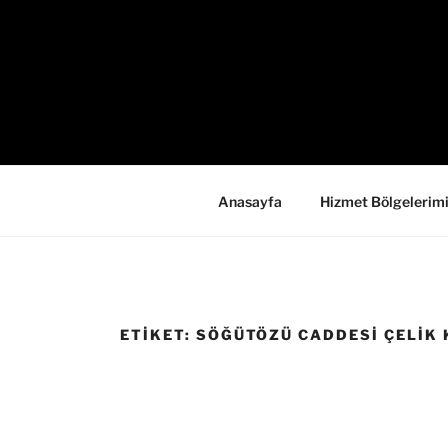
İçeriğe
geç
Anasayfa
Hizmet Bölgelerim
ETIKET:
SÖĞÜTÖZÜ CADDESI ÇELIK 