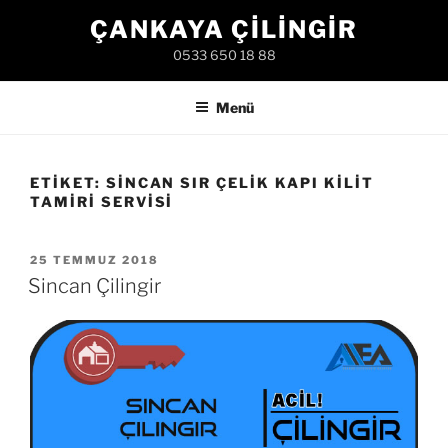
İçeriğe
ÇANKAYA ÇILINGIR
geç
0533 650 18 88
Menü
ETIKET:
SINCAN SIR ÇELIK KAPI KILIT
TAMIRI SERVISI
YAYIM
25 TEMMUZ 2018
TARIHI
Sincan Çilingir