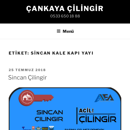
İçeriğe
ÇANKAYA ÇILINGIR
geç
0533 650 18 88
Menü
ETIKET:
SINCAN KALE KAPI YAYI
YAYIM
25 TEMMUZ 2018
TARIHI
Sincan Çilingir