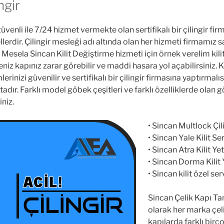
ngir
güvenli ile 7/24 hizmet vermekte olan sertifikalı bir çilingir f
ellerdir. Çilingir mesleği adı altında olan her hizmeti firmamı
esela Sincan Kilit Değiştirme hizmeti için örnek verelim kilit de
seniz kapınız zarar görebilir ve maddi hasara yol açabilirsiniz.
emlerinizi güvenilir ve sertifikalı bir çilingir firmasına yaptırm
adır. Farklı model göbek çeşitleri ve farklı özelliklerde olan 
iniz.
• Sincan Multlock Çili
• Sincan Yale Kilit Ser
• Sincan Atra Kilit Yet
• Sincan Dorma Kilit Y
• Sincan kilit özel ser
Sincan Çelik Kapı Tam
olarak her marka çel
kapılarda farklı birç