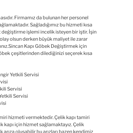
irmasıdır. Firmamız da bulunan her personel
z sağlamaktadır. Sağladığımız bu hizmeti kısa
ğiştirme işlemi incelik isteyen bir iştir. İşin
 Kolay olsun derken büyük maliyet ile zarar
alısınız.Sincan Kapı Göbek Değiştirmek için
göbek çeşitlerinden dilediğinizi seçerek kısa
ngir Yetkili Servisi
visi
kili Servisi
etkili Servisi
visi
iri hizmeti vermektedir. Çelik kapı tamiri
ik kapı için hizmet sağlamaktayız. Çelik
ok arıza oluşabilir bu arızları bazen kendimiz