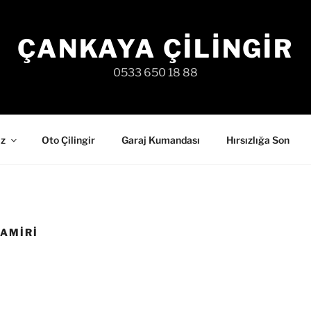
ÇANKAYA ÇILINGIR
0533 650 18 88
iz
Oto Çilingir
Garaj Kumandası
Hırsızlığa Son
AMIRI