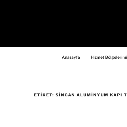
İçeriğe
geç
Anasayfa
Hizmet Bölgelerim
ETIKET:
SINCAN ALUMINYUM KAPI T