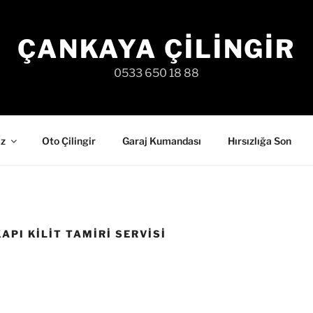
ÇANKAYA ÇILINGIR
0533 650 18 88
iz
Oto Çilingir
Garaj Kumandası
Hırsızlığa Son
API KILIT TAMIRI SERVISI