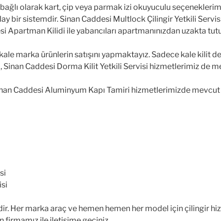
ağlı olarak kart, çip veya parmak izi okuyuculu seçeneklerimiz m
bir sistemdir. Sinan Caddesi Multlock Çilingir Yetkili Servisi 
esi Apartman Kilidi ile yabancıları apartmanınızdan uzakta tut
k kale marka ürünlerin satışını yapmaktayız. Sadece kale kilit 
si, Sinan Caddesi Dorma Kilit Yetkili Servisi hizmetlerimiz de m
Sinan Caddesi Aluminyum Kapı Tamiri hizmetlerimizde mevcut ol
si
isi
dir. Her marka araç ve hemen hemen her model için çilingir h
irmamız ile iletişime geçiniz.