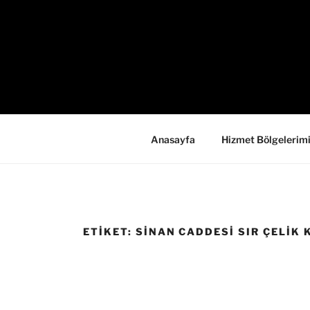
İçeriğe
geç
Anasayfa
Hizmet Bölgelerim
ETIKET:
SINAN CADDESI SIR ÇELIK K