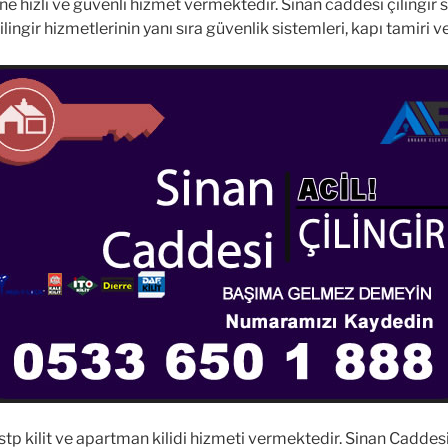
 hızlı ve güvenli hizmet vermektedir. Sinan caddesi çilingir ser
ngir hizmetlerinin yanı sıra güvenlik sistemleri, kapı tamiri ve ö
it, stp kilit ve apartman kilidi hizmeti vermektedir. Sinan Caddes