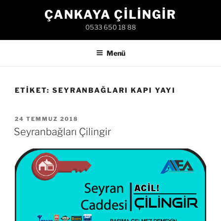
İçeriğe
ÇANKAYA ÇILINGIR
geç
0533 650 18 88
Menü
ETIKET:
SEYRANBAĞLARI KAPI YAYI
YAYIM
24 TEMMUZ 2018
TARIHI
Seyranbağları Çilingir