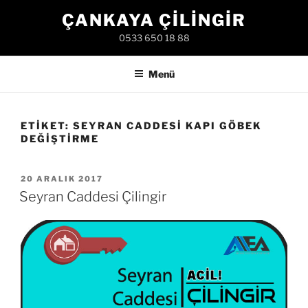
İçeriğe
ÇANKAYA ÇILINGIR
geç
0533 650 18 88
Menü
ETIKET:
SEYRAN CADDESI KAPI GÖBEK
DEĞIŞTIRME
YAYIM
20 ARALIK 2017
TARIHI
Seyran Caddesi Çilingir