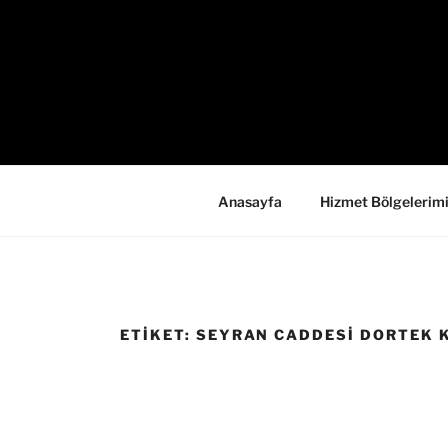
İçeriğe
geç
Anasayfa
Hizmet Bölgelerim
ETIKET:
SEYRAN CADDESI DORTEK KA