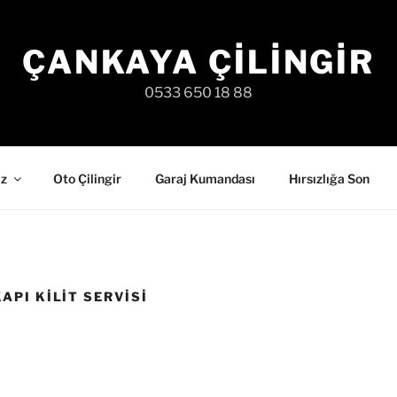
ÇANKAYA ÇILINGIR
0533 650 18 88
iz
Oto Çilingir
Garaj Kumandası
Hırsızlığa Son
PI KILIT SERVISI