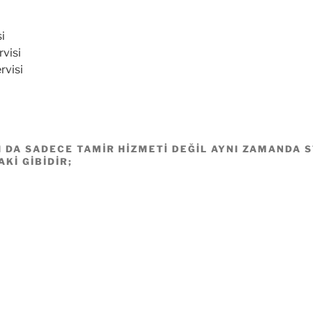
si
rvisi
rvisi
I DA SADECE TAMIR HIZMETI DEĞIL AYNI ZAMANDA 
KI GIBIDIR;