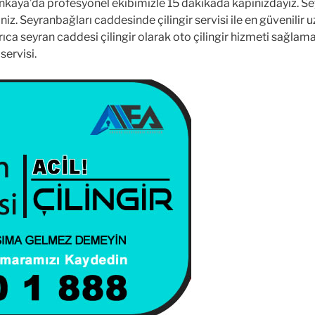
kaya’da profesyonel ekibimizle 15 dakikada kapınızdayız. Sey
irsiniz. Seyranbağları caddesinde çilingir servisi ile en güveni
ca seyran caddesi çilingir olarak oto çilingir hizmeti sağlamak
servisi.