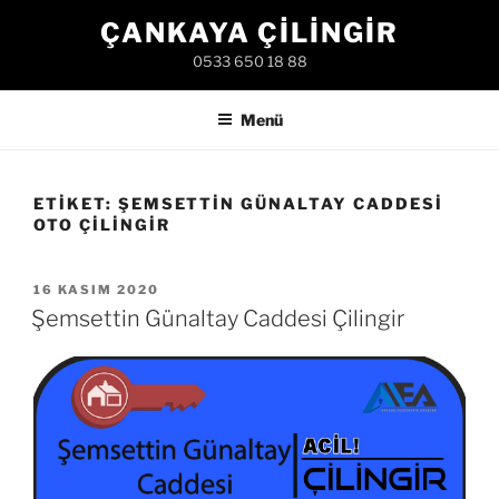
İçeriğe
ÇANKAYA ÇILINGIR
geç
0533 650 18 88
Menü
ETIKET:
ŞEMSETTIN GÜNALTAY CADDESI
OTO ÇILINGIR
YAYIM
16 KASIM 2020
TARIHI
Şemsettin Günaltay Caddesi Çilingir