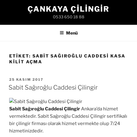
İçeriğe
ÇANKAYA ÇILINGIR
geç
0533 650 18 88
Menü
ETIKET:
SABIT SAĞIROĞLU CADDESI KASA
KILIT AÇMA
YAYIM
25 KASIM 2017
TARIHI
Sabit Sağıroğlu Caddesi Çilingir
Sabit Sağıroğlu Caddesi Çilingir
Ankara’da hizmet
vermektedir. Sabit Sağıroğlu Caddesi Çilingir sertifikalı
bir çilingir firması olarak hizmet vermekte olup 7/24
hizmetinizdedir.