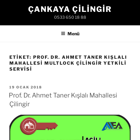
İçeriğe
ÇANKAYA ÇILINGIR
geç
0533 650 18 88
Menü
ETIKET:
PROF. DR. AHMET TANER KIŞLALI
MAHALLESI MULTLOCK ÇILINGIR YETKILI
SERVISI
YAYIM
19 OCAK 2018
TARIHI
Prof. Dr. Ahmet Taner Kışlalı Mahallesi
Çilingir