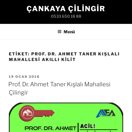
İçeriğe
ÇANKAYA ÇILINGIR
geç
0533 650 18 88
Menü
ETIKET:
PROF. DR. AHMET TANER KIŞLALI
MAHALLESI AKILLI KILIT
YAYIM
19 OCAK 2018
TARIHI
Prof. Dr. Ahmet Taner Kışlalı Mahallesi
Çilingir