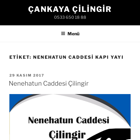
İçeriğe
ÇANKAYA ÇILINGIR
geç
0533 650 18 88
Menü
ETIKET:
NENEHATUN CADDESI KAPI YAYI
YAYIM
29 KASIM 2017
TARIHI
Nenehatun Caddesi Çilingir