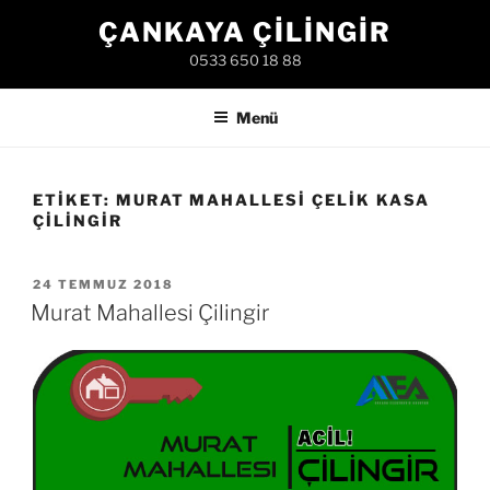
İçeriğe
ÇANKAYA ÇILINGIR
geç
0533 650 18 88
Menü
ETIKET:
MURAT MAHALLESI ÇELIK KASA
ÇILINGIR
YAYIM
24 TEMMUZ 2018
TARIHI
Murat Mahallesi Çilingir