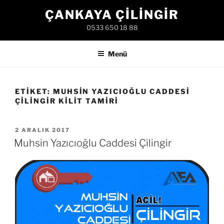
İçeriğe
ÇANKAYA ÇILINGIR
geç
0533 650 18 88
Menü
ETIKET:
MUHSIN YAZICIOĞLU CADDESI
ÇILINGIR KILIT TAMIRI
YAYIM
2 ARALIK 2017
TARIHI
Muhsin Yazıcıoğlu Caddesi Çilingir