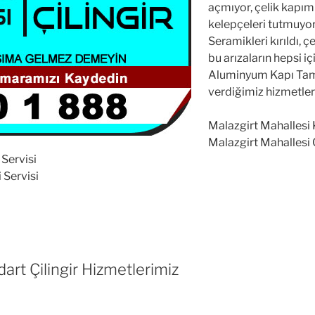
açmıyor, çelik kapım 
kelepçeleri tutmuyor,
Seramikleri kırıldı, 
bu arızaların hepsi i
Aluminyum Kapı Tamir
verdiğimiz hizmetler 
Malazgirt Mahallesi Ka
Malazgirt Mahallesi Ç
 Servisi
i Servisi
dart Çilingir Hizmetlerimiz