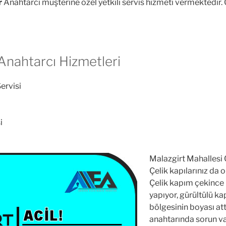
r
Anahtarcı müşterine özel yetkili servis hizmeti vermektedir. Ö
 Anahtarcı Hizmetleri
Servisi
i
Malazgirt Mahallesi 
Çelik kapılarınız da o
Çelik kapım çekince k
yapıyor, gürültülü kap
bölgesinin boyası att
anahtarında sorun va