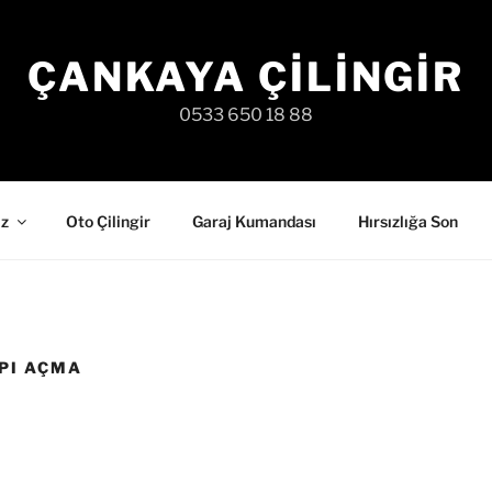
ÇANKAYA ÇILINGIR
0533 650 18 88
iz
Oto Çilingir
Garaj Kumandası
Hırsızlığa Son
PI AÇMA