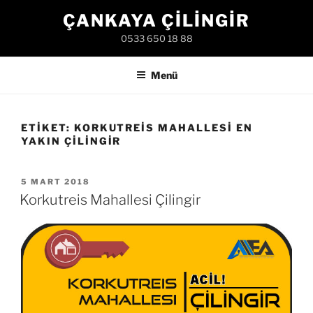
İçeriğe
ÇANKAYA ÇILINGIR
geç
0533 650 18 88
Menü
ETIKET:
KORKUTREIS MAHALLESI EN
YAKIN ÇILINGIR
YAYIM
5 MART 2018
TARIHI
Korkutreis Mahallesi Çilingir