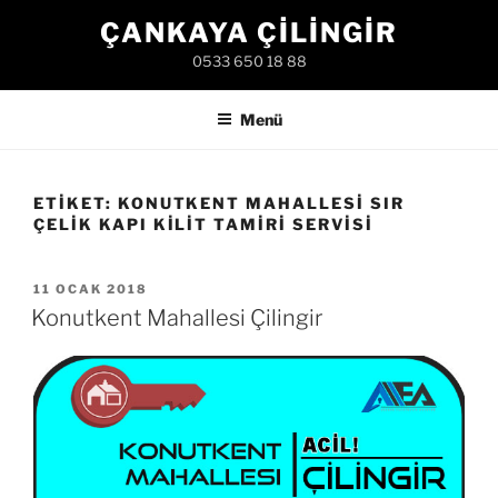
İçeriğe
ÇANKAYA ÇILINGIR
geç
0533 650 18 88
Menü
ETIKET:
KONUTKENT MAHALLESI SIR
ÇELIK KAPI KILIT TAMIRI SERVISI
YAYIM
11 OCAK 2018
TARIHI
Konutkent Mahallesi Çilingir