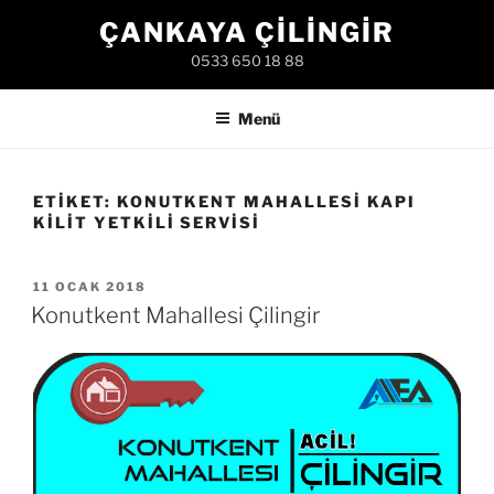
İçeriğe
ÇANKAYA ÇILINGIR
geç
0533 650 18 88
Menü
ETIKET:
KONUTKENT MAHALLESI KAPI
KILIT YETKILI SERVISI
YAYIM
11 OCAK 2018
TARIHI
Konutkent Mahallesi Çilingir